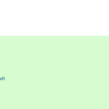
.
aft