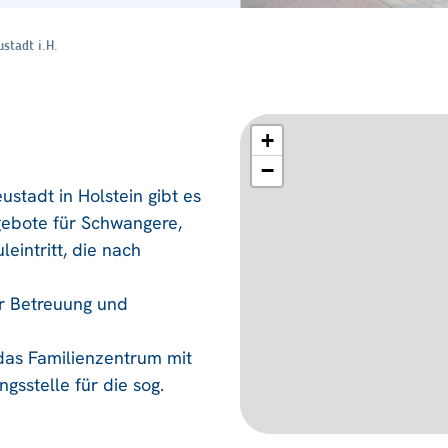
stadt i.H.
+
−
stadt in Holstein gibt es
gebote für Schwangere,
eintritt, die nach
er Betreuung und
 das Familienzentrum mit
gsstelle für die sog.