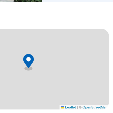
Leaflet
|
©
OpenStreetMap