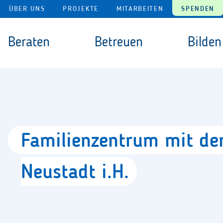
Navigation überspringen
ÜBER UNS
PROJEKTE
MITARBEITEN
SPENDEN
Navigation überspringen
Beraten
Betreuen
Bilden
Familienzentrum
mit
d
Neustadt
i.H.