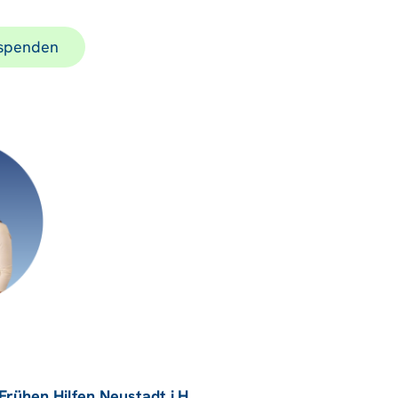
 spenden
rühen Hilfen Neustadt i.H.