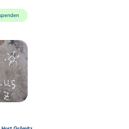
 spenden
r Hort Grömitz