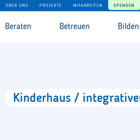
Navigation überspringen
ÜBER UNS
PROJEKTE
MITARBEITEN
SPENDEN
Navigation überspringen
Beraten
Betreuen
Bilden
Kinderhaus
/
integrativ