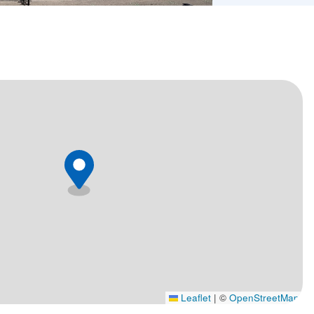
Leaflet
|
©
OpenStreetMap