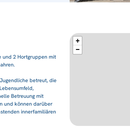
+
−
e und 2 Hortgruppen mit
Jahren.
ugendliche betreut, die
 Lebensumfeld,
nelle Betreuung mit
an und können darüber
stenden innerfamiliären