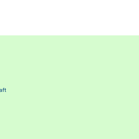
.
aft