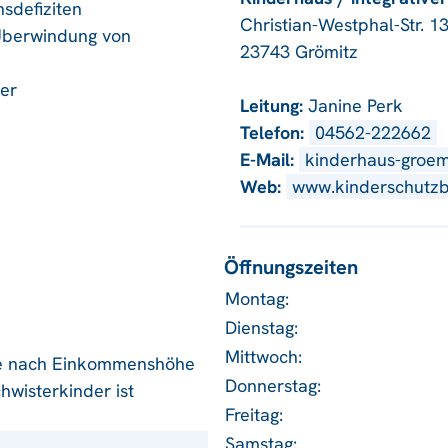
sdefiziten
Christian-Westphal-Str. 1
 Überwindung von
23743 Grömitz
er
Leitung:
Janine Perk
Telefon:
04562-222662
E-Mail:
kinderhaus-groe
Web:
www.kinderschutz
Öffnungszeiten
Montag:
Dienstag:
Mittwoch:
je nach Einkommenshöhe
Donnerstag:
hwisterkinder ist
Freitag:
Samstag: