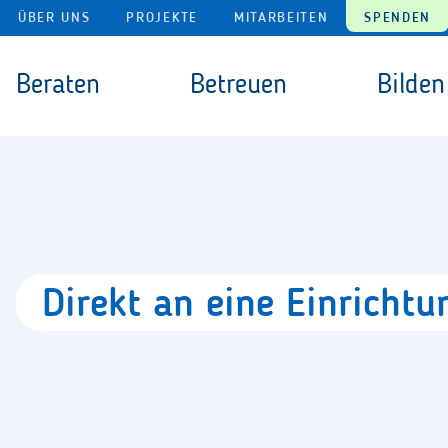
Navigation überspringen
ÜBER UNS
PROJEKTE
MITARBEITEN
SPENDEN
Navigation überspringen
Beraten
Betreuen
Bilden
Direkt
an
eine
Einricht