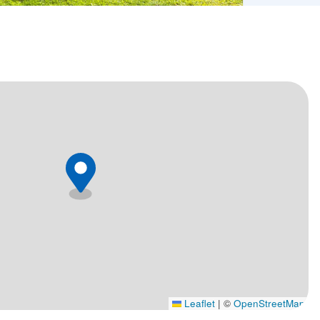
Leaflet
|
©
OpenStreetMap