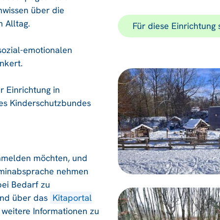
hwissen über die
 Alltag.
Für diese Einrichtung
sozial-emotionalen
nkert.
 Einrichtung in
es Kinderschutzbundes
 anmelden möchten, und
Terminabsprache nehmen
bei Bedarf zu
Kind über das
Kitaportal
 weitere Informationen zu