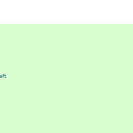
.
aft